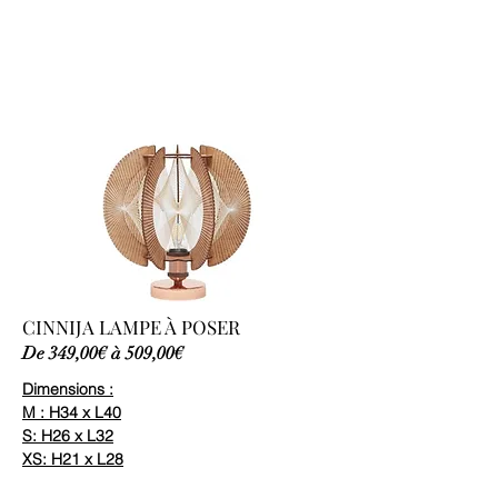
CINNIJA LAMPE À POSER
De 349,00€ à 509,00€
Dimensions :
M : H34 x L40
S: H26 x L32
XS: H21 x L28