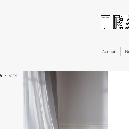
Accueil
N
/
AYTM