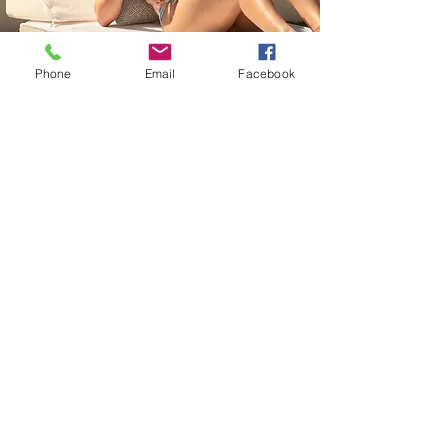
Phone
Email
Facebook
Lit 2 places mousse blanc et beige
1 590,00€
Dimensions : Longueur 180 cm x Largeur 160
cm x Hauteur 30 cm
Coloris : Blanc nid d'abeille avec motifs
géométriques beige
Vous souhaitez découvrir
l'ensemble de la collection ?
Contactez-nous au
06 70 43 34 76