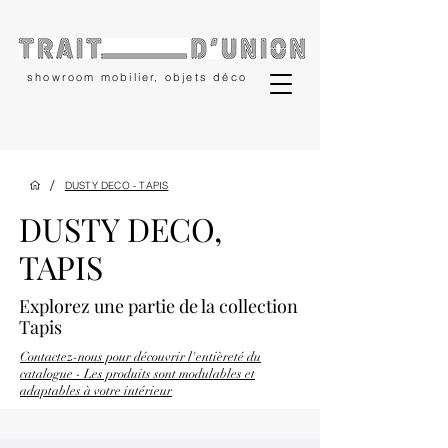
showroom mobilier, objets déco
/
DUSTY DECO - TAPIS
DUSTY DECO,
TAPIS
Explorez une partie
de la collection
Tapis
Contactez-nous pour découvrir l'entièreté du
catalogue - Les produits sont modulables et
adaptables à votre intérieur