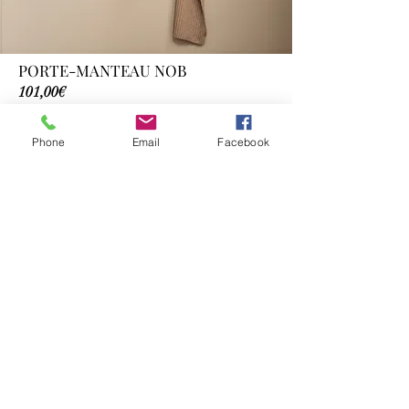
PORTE-MANTEAU NOB
101,00€
Dimensions :
5,60x50x5,50cm
Phone
Email
Facebook
Coloris :
Chêne pigmenté blanc huilé / Chêne huilé