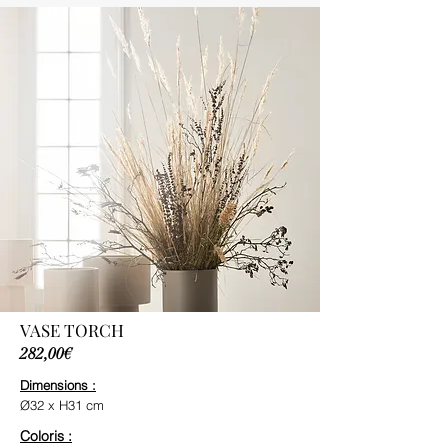
VASE TORCH
282,00€
Dimensions :
Ø32 x H31 cm
Coloris :