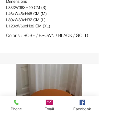
Dimensions :
L38XW38XH40 CM (S)
L46xW46xH48 CM (M)
L80xW80xH32 CM (L)
L120xW60xH32 CM (XL)
Coloris : ROSE / BROWN / BLACK / GOLD
Phone
Email
Facebook